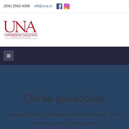
(506) 2562-4068
dffl@una.cr
Obras ganadoras
Reconocimiento a diversas obras literarias y aporte
a la educación costarricense