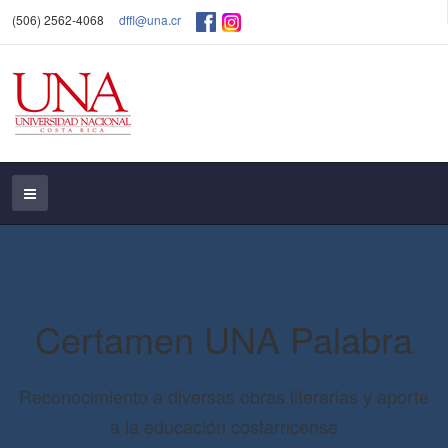
(506) 2562-4068
dffl@una.cr
Certamen UNA Palabra
Reconocimiento a diversas obras literarias y aporte
a la educación costarricense