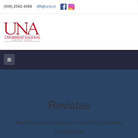
(506) 2562-4068
dffl@una.cr
Revistas
Revistas producidas por nuestras Unidades
Académicas