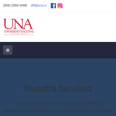
(506) 2562-4068
dffl@una.cr
Nuestra facultad
Se concibe como un centro de actividad y
pensamiento académico que sistematiza y promueve