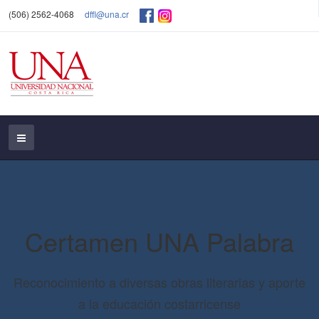
(506) 2562-4068
dffl@una.cr
Certamen UNA Palabra
Reconocimiento a diversas obras literarias y aporte
a la educación costarricense