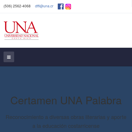
(506) 2562-4068
dffl@una.cr
Certamen UNA Palabra
Reconocimiento a diversas obras literarias y aporte
a la educación costarricense