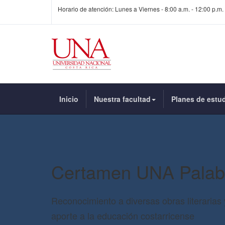
Horario de atención: Lunes a Viernes - 8:00 a.m. - 12:00 p.m. 
Inicio
Nuestra facultad
Planes de estu
Certamen UNA Palab
Reconocimiento a diversas obras literarias 
aporte a la educación costarricense