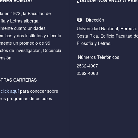
IÉNES SOMOS?
¿DÓNDE NOS ENCONTRAM
a en 1973, la Facultad de
Dirección
ofía y Letras alberga
lmente cuatro unidades
Universidad Nacional, Heredia.
micas y dos institutos y ejecuta
Costa Rica. Edificio Facultad d
mente un promedio de 95
Filosofía y Letras.
ctos de investigación, Docencia
Números Telefónicos
ensión
2562-4067
2562-4068
STRAS CARRERAS
a
click aquí
para conocer sobre
ros programas de estudios