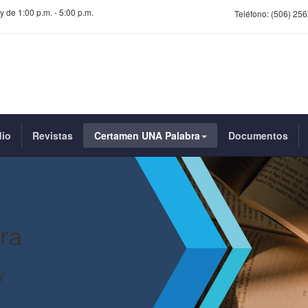
y de 1:00 p.m. - 5:00 p.m.
Teléfono:
(506) 256
dio
Revistas
Certamen UNA Palabra
Documentos
ra
y