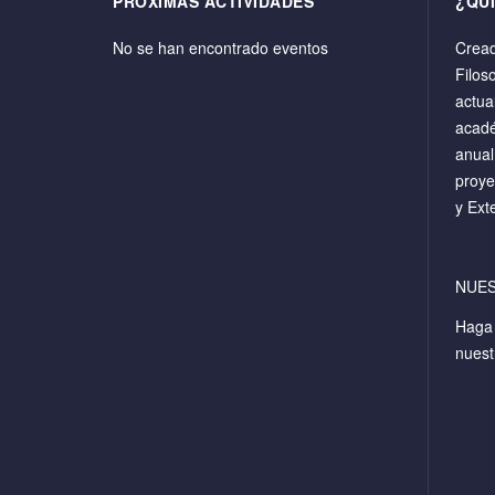
PRÓXIMAS ACTIVIDADES
¿QU
No se han encontrado eventos
Cread
Filos
actua
acadé
anual
proye
y Ext
NUE
Hag
nuest