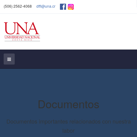
(506) 2562-4068
dffl@una.cr
Documentos
Documentos importantes relacionados con nuestra
labor