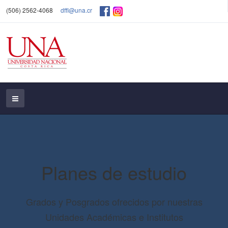
(506) 2562-4068
dffl@una.cr
Planes de estudio
Grados y Posgrados ofrecidos por nuestras
Unidades Académicas e Institutos