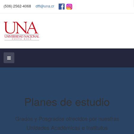
(506) 2562-4068
dffl@una.cr
Planes de estudio
Grados y Posgrados ofrecidos por nuestras
Unidades Académicas e Institutos