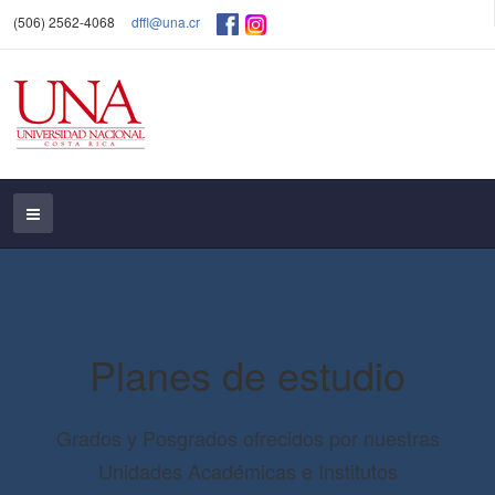
(506) 2562-4068
dffl@una.cr
Planes de estudio
Grados y Posgrados ofrecidos por nuestras
Unidades Académicas e Institutos