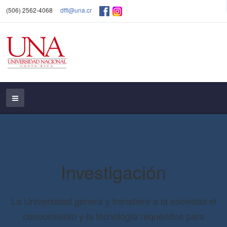
(506) 2562-4068
dffl@una.cr
Investigación
La Universidad genera y transfiere a la sociedad el
conocimiento y la tecnología requeridos para