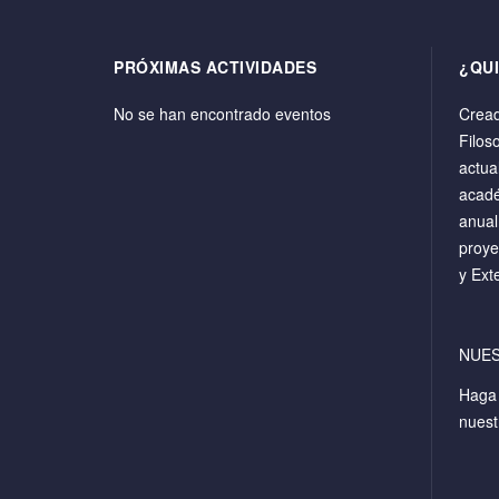
PRÓXIMAS ACTIVIDADES
¿QU
No se han encontrado eventos
Cread
Filos
actua
acadé
anual
proye
y Ext
NUE
Hag
nuest