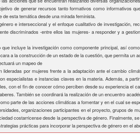
 las acciones que se encuentran realizando diversas organizacione
objetivo de generar recursos tanto formativos como informativos qu
e de esta temática desde una mirada feminista.
género e interseccional y el enfoque cualitativo de investigación, r
nte discriminados -entre ellos las mujeres- a responder y a gestion
o que incluye la investigación como componente principal, así como
cara a la construcción de un estado de la cuestión, que permita un a
fectuará un mapeo de
 lideradas por mujeres frente a la adaptación ante el cambio climá
n especialistas e instancias claves en la materia. Además, a partir 
les, con el fin de conocer cómo perciben desde su experiencia el ca
saberes. También se coordinará la realización de un encuentro acadé
como parte de las acciones climáticas a fomentar y en el cual se espe
sidades, organizaciones participantes en el proyecto, grupos de muje
ociedad costarricense desde la perspectiva de género. Finalmente, se c
strategias prácticas para incorporar la perspectiva de género en el ab