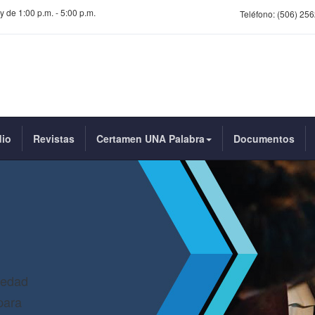
y de 1:00 p.m. - 5:00 p.m.
Teléfono:
(506) 256
dio
Revistas
Certamen UNA Palabra
Documentos
iedad
para