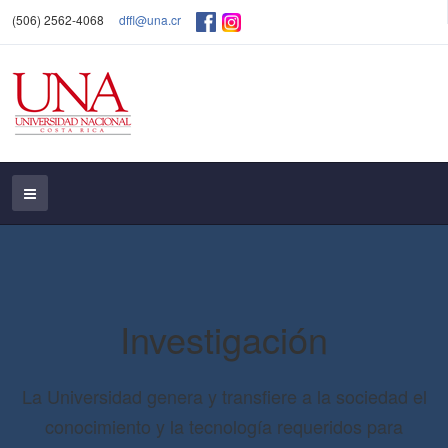
(506) 2562-4068
dffl@una.cr
Investigación
La Universidad genera y transfiere a la sociedad el
conocimiento y la tecnología requeridos para