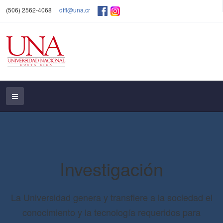
(506) 2562-4068
dffl@una.cr
Investigación
La Universidad genera y transfiere a la sociedad el
conocimiento y la tecnología requeridos para