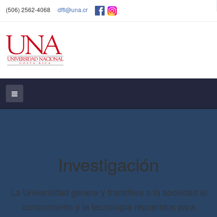
(506) 2562-4068
dffl@una.cr
Investigación
La Universidad genera y transfiere a la sociedad el
conocimiento y la tecnología requeridos para