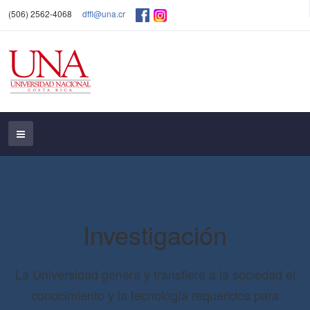
(506) 2562-4068
dffl@una.cr
Investigación
La Universidad genera y transfiere a la sociedad el
conocimiento y la tecnología requeridos para