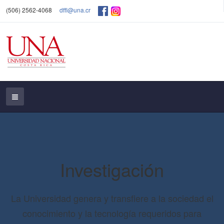
(506) 2562-4068
dffl@una.cr
Investigación
La Universidad genera y transfiere a la sociedad el
conocimiento y la tecnología requeridos para