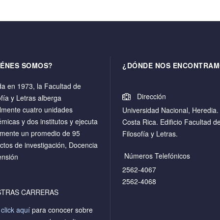
IÉNES SOMOS?
¿DÓNDE NOS ENCONTRAM
a en 1973, la Facultad de
Dirección
ofía y Letras alberga
lmente cuatro unidades
Universidad Nacional, Heredia.
micas y dos institutos y ejecuta
Costa Rica. Edificio Facultad d
mente un promedio de 95
Filosofía y Letras.
ctos de investigación, Docencia
Números Telefónicos
ensión
2562-4067
2562-4068
STRAS CARRERAS
a
click aquí
para conocer sobre