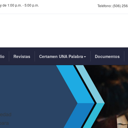
y de 1:00 p.m. - 5:00 p.m.
Teléfono:
(506) 256
dio
Revistas
Certamen UNA Palabra
Documentos
iedad
para