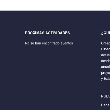
PRÓXIMAS ACTIVIDADES
¿QU
No se han encontrado eventos
Cread
Filos
actua
acadé
anual
proye
y Ext
NUE
Hag