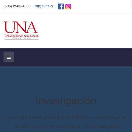
(506) 2562-4068
dffl@una.cr
Investigación
La Universidad genera y transfiere a la sociedad el
conocimiento y la tecnología requeridos para