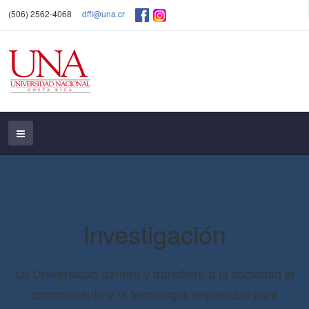
(506) 2562-4068
dffl@una.cr
Investigación
La Universidad genera y transfiere a la sociedad el
conocimiento y la tecnología requeridos para