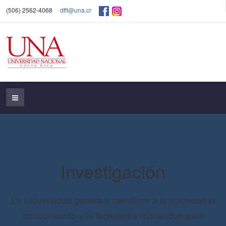
(506) 2562-4068
dffl@una.cr
Investigación
La Universidad genera y transfiere a la sociedad el
conocimiento y la tecnología requeridos para