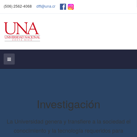
(506) 2562-4068
dffl@una.cr
Investigación
La Universidad genera y transfiere a la sociedad el
conocimiento y la tecnología requeridos para