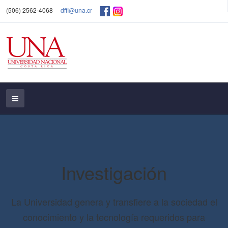
(506) 2562-4068
dffl@una.cr
Investigación
La Universidad genera y transfiere a la sociedad el
conocimiento y la tecnología requeridos para