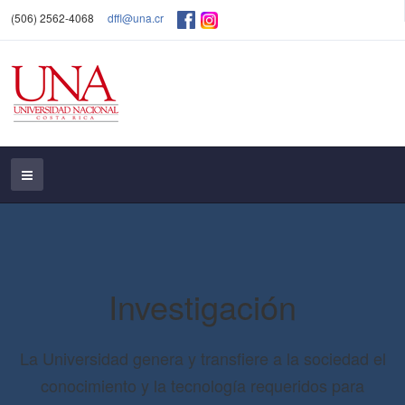
(506) 2562-4068
dffl@una.cr
Investigación
La Universidad genera y transfiere a la sociedad el
conocimiento y la tecnología requeridos para