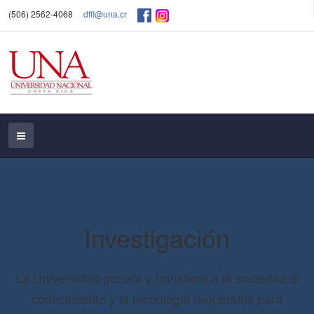
(506) 2562-4068
dffl@una.cr
Investigación
La Universidad genera y transfiere a la sociedad el
conocimiento y la tecnología requeridos para