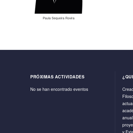
Paula Sequeira Rovira
PRÓXIMAS ACTIVIDADES
¿QU
No se han encontrado eventos
Cread
Filos
actua
acadé
anual
proye
y Ext