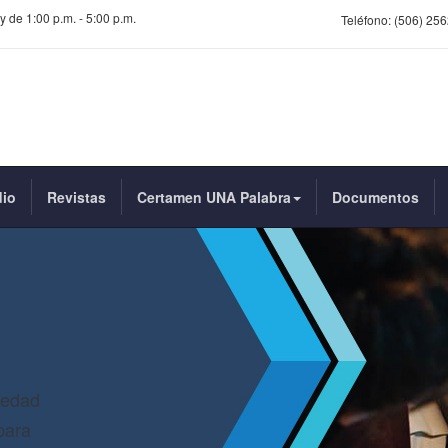
y de 1:00 p.m. - 5:00 p.m.
Teléfono:
(506) 256
dio
Revistas
Certamen UNA Palabra
Documentos
iedad
para