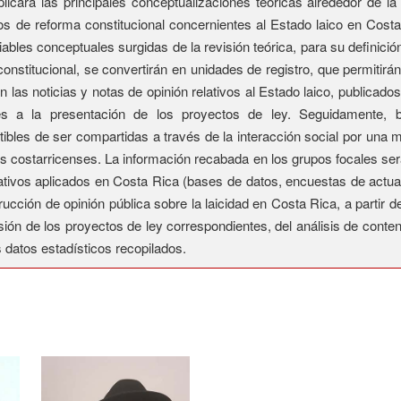
icará las principales conceptualizaciones teóricas alrededor de la l
tos de reforma constitucional concernientes al Estado laico en Cos
iables conceptuales surgidas de la revisión teórica, para su definició
onstitucional, se convertirán en unidades de registro, que permitirán
en las noticias y notas de opinión relativos al Estado laico, publicad
es a la presentación de los proyectos de ley. Seguidamente, b
tibles de ser compartidas a través de la interacción social por una
ias costarricenses. La información recabada en los grupos focales ser
ativos aplicados en Costa Rica (bases de datos, encuestas de actual
rucción de opinión pública sobre la laicidad en Costa Rica, a partir 
sión de los proyectos de ley correspondientes, del análisis de conte
s datos estadísticos recopilados.