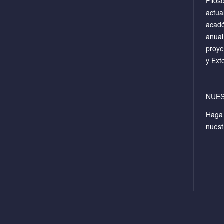
Filos
actua
acadé
anual
proye
y Ext
NUE
Hag
nuest