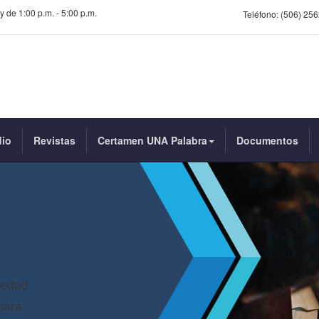
y de 1:00 p.m. - 5:00 p.m.
Teléfono:
(506) 256
dio
Revistas
Certamen UNA Palabra
Documentos
iedad
para