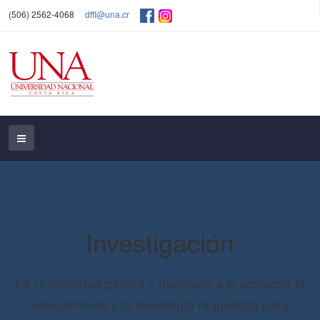
(506) 2562-4068
dffl@una.cr
Investigación
La Universidad genera y transfiere a la sociedad el
conocimiento y la tecnología requeridos para