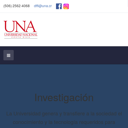
(506) 2562-4068
dffl@una.cr
Investigación
La Universidad genera y transfiere a la sociedad el
conocimiento y la tecnología requeridos para