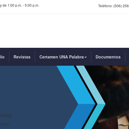
y de 1:00 p.m. - 5:00 p.m.
Teléfono:
(506) 256
dio
Revistas
Certamen UNA Palabra
Documentos
iedad
para