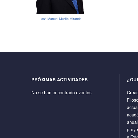
José Manuel Murillo Miranda
PRÓXIMAS ACTIVIDADES
¿QU
No se han encontrado eventos
Cread
Filos
actua
acadé
anual
proye
y Ext