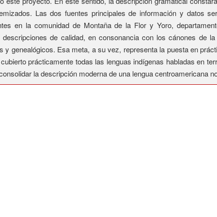
ste proyecto. En este sentido, la descripción gramatical constará 
femizados. Las dos fuentes principales de información y datos ser
antes en la comunidad de Montaña de la Flor y Yoro, departamen
cripciones de calidad, en consonancia con los cánones de la ling
s y genealógicos. Esa meta, a su vez, representa la puesta en práct
cubierto prácticamente todas las lenguas indígenas habladas en territ
consolidar la descripción moderna de una lengua centroamericana nor