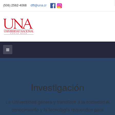
(506) 2562-4068
dffl@una.cr
Investigación
La Universidad genera y transfiere a la sociedad el
conocimiento y la tecnología requeridos para