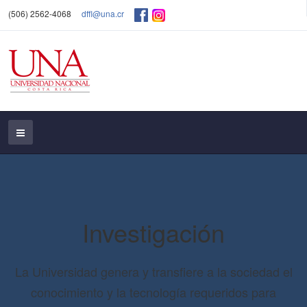
(506) 2562-4068
dffl@una.cr
Investigación
La Universidad genera y transfiere a la sociedad el
conocimiento y la tecnología requeridos para