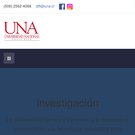
(506) 2562-4068
dffl@una.cr
Investigación
La Universidad genera y transfiere a la sociedad el
conocimiento y la tecnología requeridos para