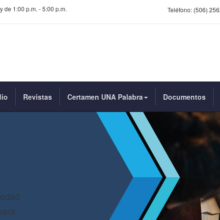
y de 1:00 p.m. - 5:00 p.m.
Teléfono:
(506) 256
dio
Revistas
Certamen UNA Palabra
Documentos
iedad
para