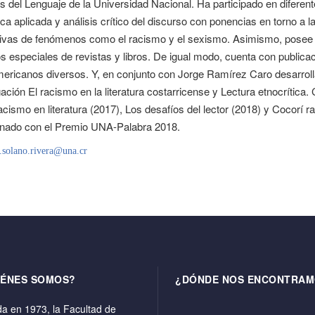
s del Lenguaje de la Universidad Nacional. Ha participado en diferent
tica aplicada y análisis crítico del discurso con ponencias en torno a
ivas de fenómenos como el racismo y el sexismo. Asimismo, posee 
 especiales de revistas y libros. De igual modo, cuenta con publicacio
mericanos diversos. Y, en conjunto con Jorge Ramírez Caro desarrol
gación El racismo en la literatura costarricense y Lectura etnocrític
racismo en literatura (2017), Los desafíos del lector (2018) y Cocorí r
onado con el Premio UNA-Palabra 2018.
a.solano.rivera@una.cr
IÉNES SOMOS?
¿DÓNDE NOS ENCONTRAM
a en 1973, la Facultad de