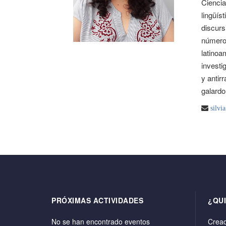
Ciencia
lingüís
discurs
números
latinoa
investi
y antir
galard
silvi
PRÓXIMAS ACTIVIDADES
¿QU
No se han encontrado eventos
Cread