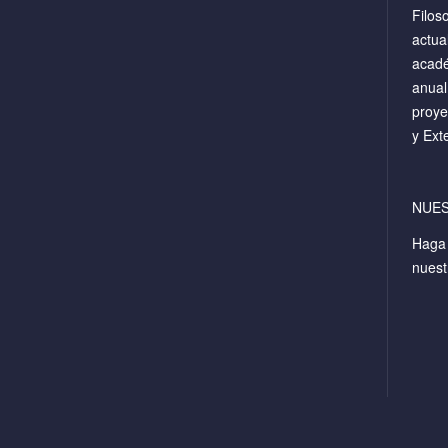
Filos
actua
acadé
anual
proye
y Ext
NUE
Hag
nuest