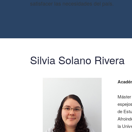
satisfacer las necesidades del país.
Silvia Solano Rivera
Acadé
Máster 
espejos
de Estu
Afroind
la Univ