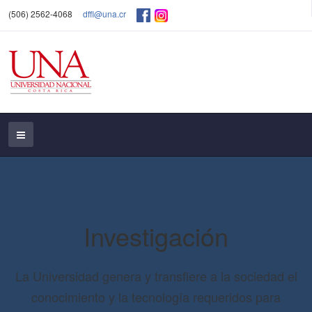
(506) 2562-4068
dffl@una.cr
Investigación
La Universidad genera y transfiere a la sociedad el
conocimiento y la tecnología requeridos para