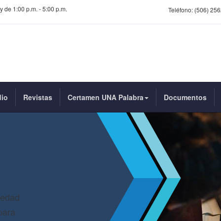
y de 1:00 p.m. - 5:00 p.m.
Teléfono:
(506) 256
dio
Revistas
Certamen UNA Palabra
Documentos
iedad
para