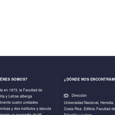
IÉNES SOMOS?
¿DÓNDE NOS ENCONTRAM
a en 1973, la Facultad de
Dirección
ofía y Letras alberga
lmente cuatro unidades
Universidad Nacional, Heredia.
micas y dos institutos y ejecuta
Costa Rica. Edificio Facultad d
mente un promedio de 95
Filosofía y Letras.