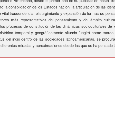
epertorio Americano, desde el primer año de su publicación hasta 194
la consolidación de los Estados nación, la articulación de las identi
de vital trascendencia, el surgimiento y expansión de formas de pen
utores más representativos del pensamiento y del ámbito cultura
 los procesos de constitución de las dinámicas socioculturales de l
 histórica temporal y geográficamente situada fungirá como marco 
atus del indio dentro de las sociedades latinoamericanas, se proc
s diferentes miradas y aproximaciones desde las que se ha pensado la 