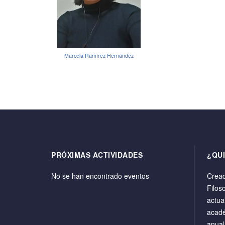
Marcela Ramírez Hernández
PRÓXIMAS ACTIVIDADES
¿QU
No se han encontrado eventos
Cread
Filos
actua
acadé
anual