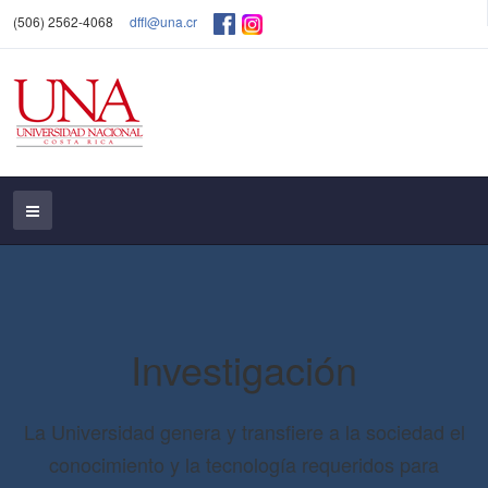
(506) 2562-4068
dffl@una.cr
Investigación
La Universidad genera y transfiere a la sociedad el
conocimiento y la tecnología requeridos para