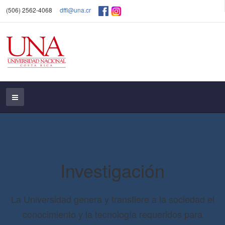
(506) 2562-4068
dffl@una.cr
Investigación
La Universidad genera y transfiere a la sociedad el
conocimiento y la tecnología requeridos para