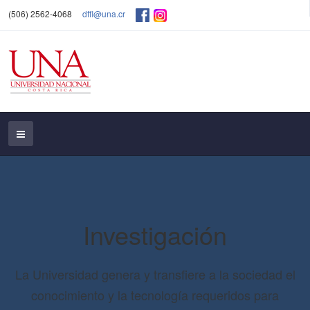
(506) 2562-4068
dffl@una.cr
Investigación
La Universidad genera y transfiere a la sociedad el
conocimiento y la tecnología requeridos para