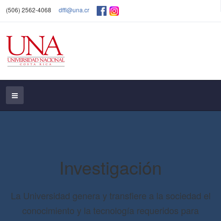
(506) 2562-4068
dffl@una.cr
Investigación
La Universidad genera y transfiere a la sociedad el
conocimiento y la tecnología requeridos para