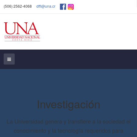
(506) 2562-4068
dffl@una.cr
Investigación
La Universidad genera y transfiere a la sociedad el
conocimiento y la tecnología requeridos para