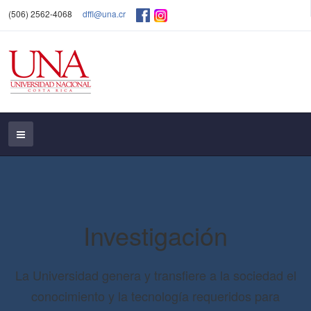
(506) 2562-4068
dffl@una.cr
Investigación
La Universidad genera y transfiere a la sociedad el
conocimiento y la tecnología requeridos para