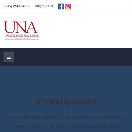
(506) 2562-4068
dffl@una.cr
Investigación
La Universidad genera y transfiere a la sociedad el
conocimiento y la tecnología requeridos para