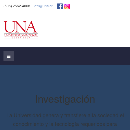
(506) 2562-4068
dffl@una.cr
Investigación
La Universidad genera y transfiere a la sociedad el
conocimiento y la tecnología requeridos para