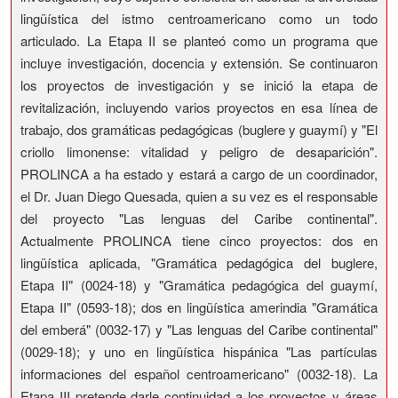
lingüística del istmo centroamericano como un todo
articulado. La Etapa II se planteó como un programa que
incluye investigación, docencia y extensión. Se continuaron
los proyectos de investigación y se inició la etapa de
revitalización, incluyendo varios proyectos en esa línea de
trabajo, dos gramáticas pedagógicas (buglere y guaymí) y "El
criollo limonense: vitalidad y peligro de desaparición".
PROLINCA a ha estado y estará a cargo de un coordinador,
el Dr. Juan Diego Quesada, quien a su vez es el responsable
del proyecto "Las lenguas del Caribe continental".
Actualmente PROLINCA tiene cinco proyectos: dos en
lingüística aplicada, "Gramática pedagógica del buglere,
Etapa II" (0024-18) y "Gramática pedagógica del guaymí,
Etapa II" (0593-18); dos en lingüística amerindia "Gramática
del emberá" (0032-17) y "Las lenguas del Caribe continental"
(0029-18); y uno en lingüística hispánica "Las partículas
informaciones del español centroamericano" (0032-18). La
Etapa III pretende darle continuidad a los proyectos y áreas