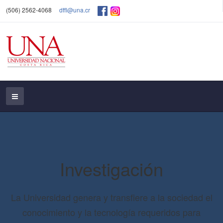
(506) 2562-4068
dffl@una.cr
Investigación
La Universidad genera y transfiere a la sociedad el
conocimiento y la tecnología requeridos para