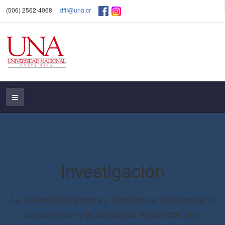
(506) 2562-4068
dffl@una.cr
Investigación
La Universidad genera y transfiere a la sociedad el
conocimiento y la tecnología requeridos para