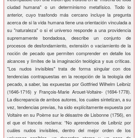
ciudad humana" o un determinismo metafísico. Todo lo
anterior, cuyo trasfondo más cercano incluye la pregunta
acerca de si la vida humana tiene una orientación vinculada a
su "naturaleza" o si el universo responde a una providencia
supremamente bondadosa, describe un conjunto de
procesos de desfondamiento, extensión o vaciamiento de la
noción de pecado que permiten comprender en detalle los
alcances y límites de la imaginación teológica y sus críticas.
"Los nudos invisibles" trata de forma singular con dos
tendencias contrapuestas en la recepción de la teología del
pecado, a saber, las expuestas por Gottfried Wilhelm Leibniz
(1646-1716) y François-Marie Arouet-Voltaire- (1694-1778).
La discrepancia de ambos autores, los cuales sintetizan, a su
vez, tendencias previas, ha sido explícitamente expuesta por
Voltaire en su Poème sur le désastre de Lisbonne (1756), en
el que el francés reclama: “No aprendemos de Leibniz por
cuáles nudos invisibles, dentro del mejor orden de los
universos posibles, un desorden eterno y un caos de