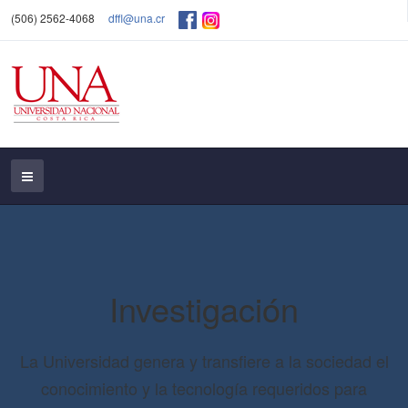
(506) 2562-4068
dffl@una.cr
Investigación
La Universidad genera y transfiere a la sociedad el
conocimiento y la tecnología requeridos para