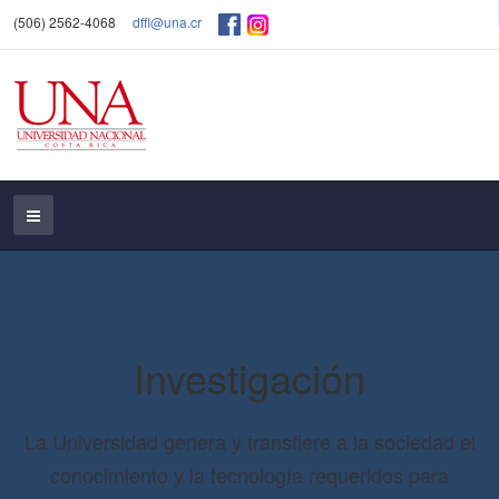
(506) 2562-4068
dffl@una.cr
Investigación
La Universidad genera y transfiere a la sociedad el
conocimiento y la tecnología requeridos para