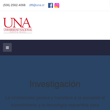
(506) 2562-4068
dffl@una.cr
Investigación
La Universidad genera y transfiere a la sociedad el
conocimiento y la tecnología requeridos para